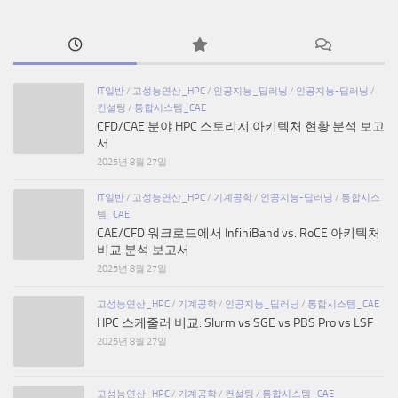
IT일반
/
고성능연산_HPC
/
인공지능_딥러닝
/
인공지능-딥러닝
/
컨설팅
/
통합시스템_CAE
CFD/CAE 분야 HPC 스토리지 아키텍처 현황 분석 보고
서
2025년 8월 27일
IT일반
/
고성능연산_HPC
/
기계공학
/
인공지능-딥러닝
/
통합시스
템_CAE
CAE/CFD 워크로드에서 InfiniBand vs. RoCE 아키텍처
비교 분석 보고서
2025년 8월 27일
고성능연산_HPC
/
기계공학
/
인공지능_딥러닝
/
통합시스템_CAE
HPC 스케줄러 비교: Slurm vs SGE vs PBS Pro vs LSF
2025년 8월 27일
고성능연산_HPC
/
기계공학
/
컨설팅
/
통합시스템_CAE