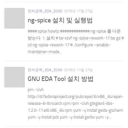
전자공학_EDA_ECAD
2018년 11월 27일
ng-spice 설치 및 실행법
#### spice howto ############# ng-spice 를 다운
받는다. 1. 설치 # tar xzvf ng-spice-rework-17.tar.gz #
cd ng-spice-rework-17 # ./configure –enable-
maintainer-mode...
전자공학_EDA_ECAD
2018년 11월 27일
GNU EDA Tool 설치 방법
pm -Uvh
http://dl.fedoraproject.org/pub/epel/6/x86_64/epel-
release-6-8.noarch.rpm rpm -Uvh gtkglext-libs-
1.2.0-11.el6.x86_64.rpm yum -y install geda-gschem
yum -y install pcb yum -y install gerbv yum -y...