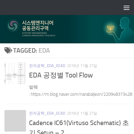
Skip to content
TAGGED:
EDA
전자공학_EDA_ECAD
2018년 11월 27일
EDA 공정별 Tool Flow
발췌
: https://m.blog.naver.com/narabaljeon/220948373428
전자공학_EDA_ECAD
2018년 11월 27일
Cadence IC61(Virtuso Schematic) 초
기 Setup – 2