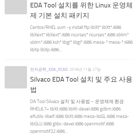
EDA Tool 설치를 위한 Linux 운영체
제 기본 설치 패키지
Centos/RHEL yum -y install ftp libXt* libXt*.i686
libXext* libXext*.i686 ncurses* ncurses*.i686 sblim*
sblim*.i686 ksh* libgl* libgl*.i686 mesa-* mesa-*.i686
libXp libXp.i686...
전자공학_EDA_ECAD
2018년 11월 27일
Silvaco EDA Tool 설치 및 주요 사용
법
DA Tool Silvaco 설치 및 사용법 – 운영체제 환경
RHEL6.7+ libXt.i686 libXt-devel.i686 gdbm.i686
elfutils-libelf.i686 libXt.i686 mesa-libGL.i686 mesa-
libGLU.i686 glibc-devel.i686 openmotif.i686
openmotif22.i686...