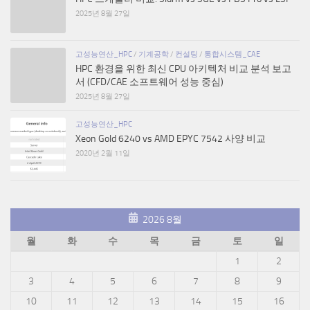
2025년 8월 27일
고성능연산_HPC
/
기계공학
/
컨설팅
/
통합시스템_CAE
HPC 환경을 위한 최신 CPU 아키텍처 비교 분석 보고
서 (CFD/CAE 소프트웨어 성능 중심)
2025년 8월 27일
고성능연산_HPC
Xeon Gold 6240 vs AMD EPYC 7542 사양 비교
2020년 2월 11일
2026 8월
월
화
수
목
금
토
일
1
2
3
4
5
6
7
8
9
10
11
12
13
14
15
16