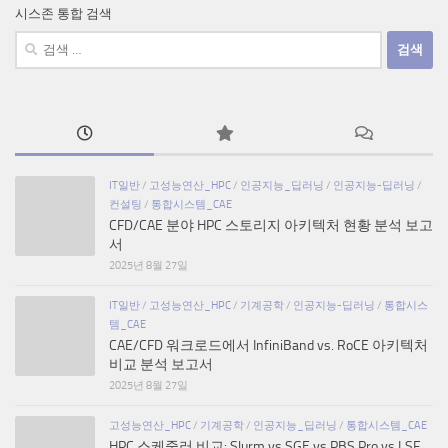
시스존 통합 검색
검
색:
IT일반
/
고성능연산_HPC
/
인공지능_딥러닝
/
인공지능-딥러닝
/
컨설팅
/
통합시스템_CAE
CFD/CAE 분야 HPC 스토리지 아키텍처 현황 분석 보고
서
2025년 8월 27일
IT일반
/
고성능연산_HPC
/
기계공학
/
인공지능-딥러닝
/
통합시스
템_CAE
CAE/CFD 워크로드에서 InfiniBand vs. RoCE 아키텍처
비교 분석 보고서
2025년 8월 27일
고성능연산_HPC
/
기계공학
/
인공지능_딥러닝
/
통합시스템_CAE
HPC 스케줄러 비교: Slurm vs SGE vs PBS Pro vs LSF