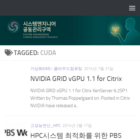
Skip to content
TAGGED:
CUDA
가상화(VM)
/
클라우드컴퓨팅
2014년 7월 31일
NVIDIA GRID vGPU 1.1 for Citrix
NVIDIA GRID vGPU 1.1 for Citrix XenServer 6.2SP1
Written by Thomas Poppelgaard on. Posted in Citrix
NVIDIA have released a...
고성능연산_HPC
2014년 2월 17일
HPC시스템 최적화를 위한 PBS