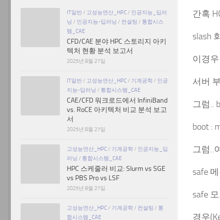
간혹 H
IT일반
/
고성능연산_HPC
/
인공지능_딥러
닝
/
인공지능-딥러닝
/
컨설팅
/
통합시스
템_CAE
slas
CFD/CAE 분야 HPC 스토리지 아키
텍처 현황 분석 보고서
이경우 x
2025년 8월 27일
서버 부팅
IT일반
/
고성능연산_HPC
/
기계공학
/
인공
지능-딥러닝
/
통합시스템_CAE
CAE/CFD 워크로드에서 InfiniBand
그럼..
vs. RoCE 아키텍처 비교 분석 보고
서
boot : 
2025년 8월 27일
그럼.
고성능연산_HPC
/
기계공학
/
인공지능_딥
러닝
/
통합시스템_CAE
HPC 스케줄러 비교: Slurm vs SGE
safe
vs PBS Pro vs LSF
2025년 8월 27일
safe
고성능연산_HPC
/
기계공학
/
컨설팅
/
통
경우(Ke
합시스템_CAE