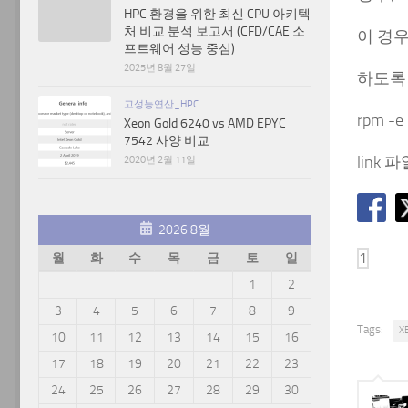
HPC 환경을 위한 최신 CPU 아키텍
처 비교 분석 보고서 (CFD/CAE 소
이 경우는
프트웨어 성능 중심)
2025년 8월 27일
하도록 
고성능연산_HPC
rpm -e
Xeon Gold 6240 vs AMD EPYC
7542 사양 비교
link 
2020년 2월 11일
2026 8월
월
화
수
목
금
토
일
1
2
3
4
5
6
7
8
9
Tags:
X
10
11
12
13
14
15
16
17
18
19
20
21
22
23
24
25
26
27
28
29
30