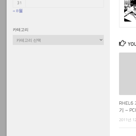
31
« 8월
카테고리
카
YOU
테
고
리
RHEL
기 – PC
2011년 1