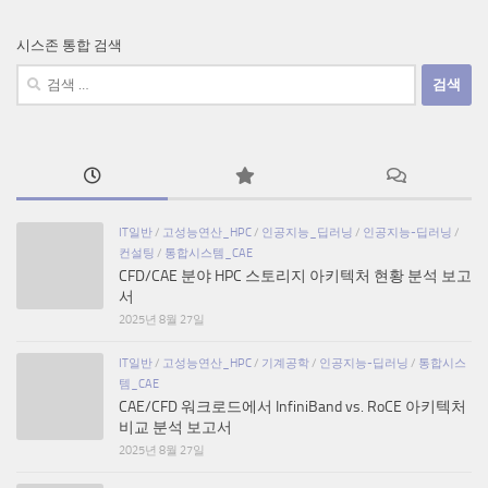
시스존 통합 검색
검
색:
IT일반
/
고성능연산_HPC
/
인공지능_딥러닝
/
인공지능-딥러닝
/
컨설팅
/
통합시스템_CAE
CFD/CAE 분야 HPC 스토리지 아키텍처 현황 분석 보고
서
2025년 8월 27일
IT일반
/
고성능연산_HPC
/
기계공학
/
인공지능-딥러닝
/
통합시스
템_CAE
CAE/CFD 워크로드에서 InfiniBand vs. RoCE 아키텍처
비교 분석 보고서
2025년 8월 27일