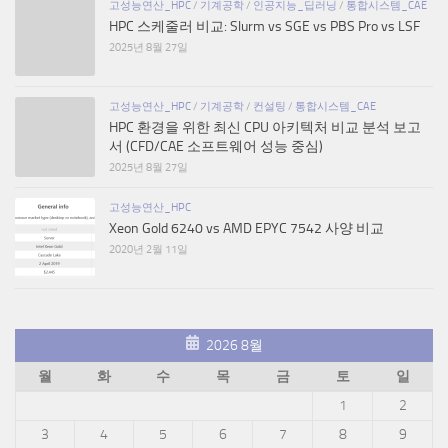
고성능연산_HPC
/
기계공학
/
인공지능_딥러닝
/
통합시스템_CAE
HPC 스케줄러 비교: Slurm vs SGE vs PBS Pro vs LSF
2025년 8월 27일
고성능연산_HPC
/
기계공학
/
컨설팅
/
통합시스템_CAE
HPC 환경을 위한 최신 CPU 아키텍처 비교 분석 보고
서 (CFD/CAE 소프트웨어 성능 중심)
2025년 8월 27일
고성능연산_HPC
Xeon Gold 6240 vs AMD EPYC 7542 사양 비교
2020년 2월 11일
2026 8월
월
화
수
목
금
토
일
1
2
3
4
5
6
7
8
9