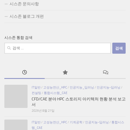
시스존 문의사항
시스존 블로그 개편
시스존 통합 검색
검
색:
IT일반
/
고성능연산_HPC
/
인공지능_딥러닝
/
인공지능-딥러닝
/
컨설팅
/
통합시스템_CAE
CFD/CAE 분야 HPC 스토리지 아키텍처 현황 분석 보고
서
2025년 8월 27일
IT일반
/
고성능연산_HPC
/
기계공학
/
인공지능-딥러닝
/
통합시스
템_CAE