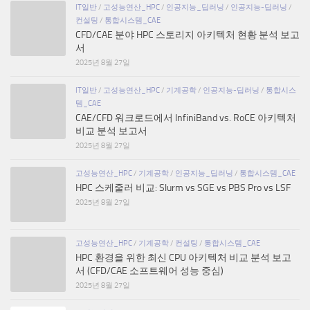
IT일반
/
고성능연산_HPC
/
인공지능_딥러닝
/
인공지능-딥러닝
/
컨설팅
/
통합시스템_CAE
CFD/CAE 분야 HPC 스토리지 아키텍처 현황 분석 보고
서
2025년 8월 27일
IT일반
/
고성능연산_HPC
/
기계공학
/
인공지능-딥러닝
/
통합시스
템_CAE
CAE/CFD 워크로드에서 InfiniBand vs. RoCE 아키텍처
비교 분석 보고서
2025년 8월 27일
고성능연산_HPC
/
기계공학
/
인공지능_딥러닝
/
통합시스템_CAE
HPC 스케줄러 비교: Slurm vs SGE vs PBS Pro vs LSF
2025년 8월 27일
고성능연산_HPC
/
기계공학
/
컨설팅
/
통합시스템_CAE
HPC 환경을 위한 최신 CPU 아키텍처 비교 분석 보고
서 (CFD/CAE 소프트웨어 성능 중심)
2025년 8월 27일